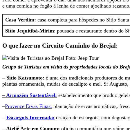
e uma comida no fogão à lenha de comer ajoelhado rezando
Casa Verdim:
casa completa para hóspedes no Sítio Santa
Sítio Jequitibá-Mirim
: pousada e restaurante dentro do S
O que fazer no Circuito Caminho do Brejal:
Grupo de Turistas em visita às propriedades locais do Brej
– Sítio Katsumoto:
é uma dos tradicionais produtores de m
plantas ornamentais, mudas de eucalipto e mel. Sr Augusto, u
– Armazém Sustentável:
estabelecimento que produz geleia
–
Provence Ervas Finas:
plantação de ervas aromáticas
,
fresc
–
Escargots Invernada:
criação de escargots, com degusta
– Ateliê Arte em Comum:
oficina comunitária que reúne ar