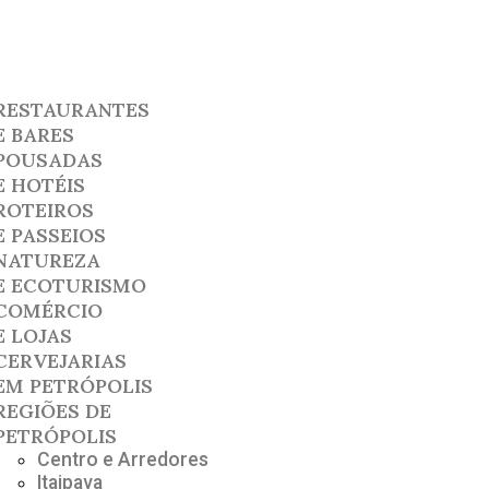
RESTAURANTES
E BARES
POUSADAS
E HOTÉIS
ROTEIROS
E PASSEIOS
NATUREZA
E ECOTURISMO
COMÉRCIO
E LOJAS
CERVEJARIAS
EM PETRÓPOLIS
REGIÕES DE
PETRÓPOLIS
Centro e Arredores
Itaipava