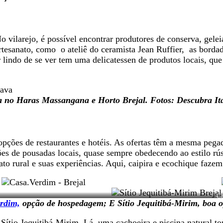
 vilarejo, é possível encontrar produtores de conserva, geleia,
e artesanato, como o ateliê do ceramista Jean Ruffier, as bo
r lindo de se ver tem uma delicatessen de produtos locais, q
 no Haras Massangana e Horto Brejal. Fotos: Descubra It
pções de restaurantes e hotéis. As ofertas têm a mesma pegad
ções de pousadas locais, quase sempre obedecendo ao estilo rú
tato rural e suas experiências. Aqui, caipira e ecochique faz
Ca
rdim,
opção de hospedagem; E Sítio Jequitibá-Mirim, boa o
 Sítio Jequitibá-Mirim. Lá, uma cachoeira e piscina natural 