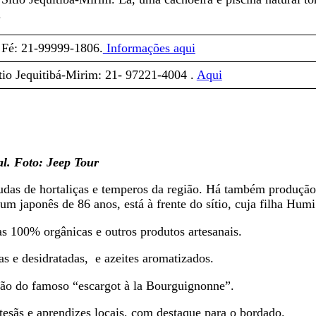
.
 Fé: 21-99999-1806.
Informações aqui
ítio Jequitibá-Mirim: 21- 97221-4004 .
Aqui
al. Foto: Jeep Tour
udas de hortaliças e temperos da região. Há também produção 
m japonês de 86 anos, está à frente do sítio, cuja filha Humi 
s 100% orgânicas e outros produtos artesanais.
as e desidratadas, e azeites aromatizados.
ção do famoso “escargot à la Bourguignonne”.
tesãs e aprendizes locais, com destaque para o bordado.