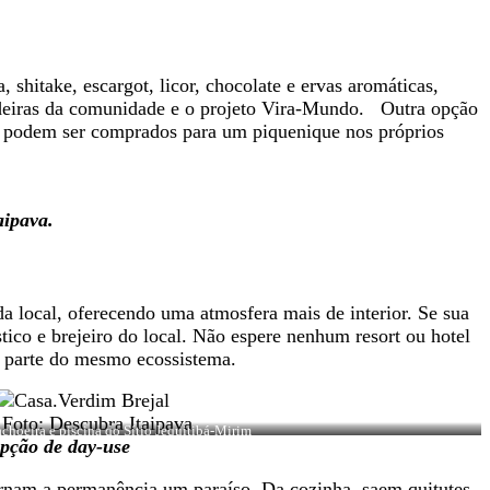
 shitake, escargot, licor, chocolate e ervas aromáticas,
rdadeiras da comunidade e o projeto Vira-Mundo. Outra opção
ue podem ser comprados para um piquenique nos próprios
aipava.
a local, oferecendo uma atmosfera mais de interior. Se sua
stico e brejeiro do local. Não espere nenhum resort ou hotel
em parte do mesmo ecossistema.
choeira e piscina do Sítio Jequitibá-Mirim
pção de day-use
tornam a permanência um paraíso. Da cozinha, saem quitutes