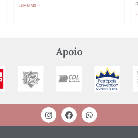
R
LEIA MAIS >
L
Apoio