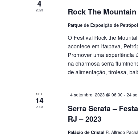
4
Rock The Mountain
2023
Parque de Exposição de Petrópo
O Festival Rock the Mountai
acontece em Itaipava, Petróp
Promover uma experiência ún
na charmosa serra fluminense
de alimentação, tirolesa, bal
SET
14 setembro, 2023 @ 08:00
-
24 se
14
Serra Serata – Festa
2023
RJ – 2023
Palácio de Cristal
R. Alfredo Pachá