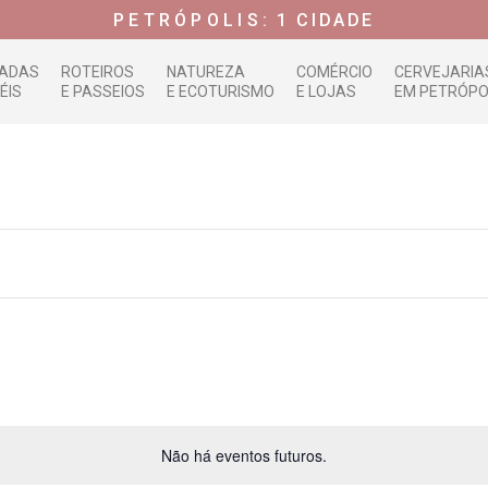
PETRÓPOLIS:
1 CIDADE
ADAS
ROTEIROS
NATUREZA
COMÉRCIO
CERVEJARIA
ÉIS
E PASSEIOS
E ECOTURISMO
E LOJAS
EM PETRÓPO
Não há eventos futuros.