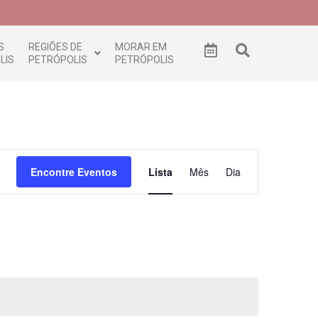
S
REGIÕES DE
MORAR EM
LIS
PETRÓPOLIS
PETRÓPOLIS
Navegação
Encontre Eventos
Lista
Mês
Dia
do
visual
Evento