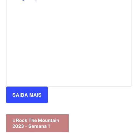
SAIBA MAIS
Evento
«
Rock The Mountain
2023 – Semana 1
Navegação