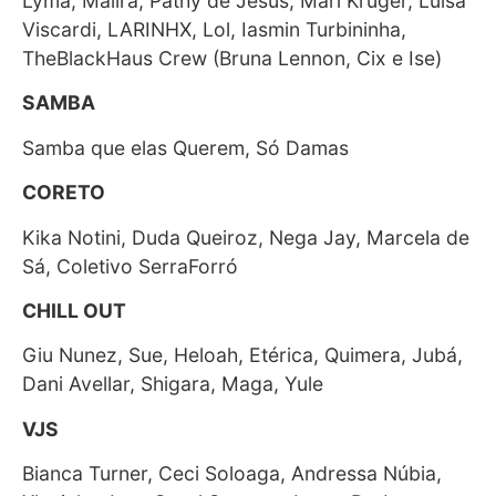
Lyma, Malira, Pathy de Jesus, Mari Krüger, Luisa
Viscardi, LARINHX, Lol, Iasmin Turbininha,
TheBlackHaus Crew (Bruna Lennon, Cix e Ise)
SAMBA
Samba que elas Querem, Só Damas
CORETO
Kika Notini, Duda Queiroz, Nega Jay, Marcela de
Sá, Coletivo SerraForró
CHILL OUT
Giu Nunez, Sue, Heloah, Etérica, Quimera, Jubá,
Dani Avellar, Shigara, Maga, Yule
VJS
Bianca Turner, Ceci Soloaga, Andressa Núbia,